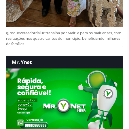
@roquevereadordaluz trabalha por Mairi e para os mairienses, com
realizações nos quatro cantos do município, beneficiando milhares
de famílias.
Mr. Ynet