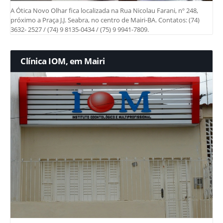
A Ótica Novo Olhar fica localizada na Rua Nicolau Farani, nº 248,
próximo a Praça J.J. Seabra, no centro de Mairi-BA. Contatos: (74)
3632- 2527 / (74) 9 8135-0434 / (75) 9 9941-7809.
Clínica IOM, em Mairi