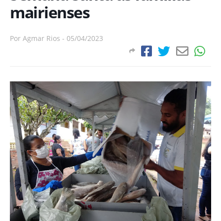
mairienses
Por
Agmar Rios
-
05/04/2023