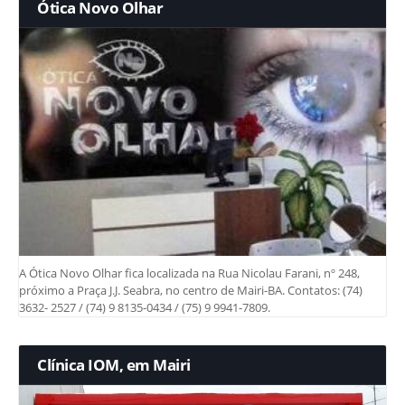
Ótica Novo Olhar
A Ótica Novo Olhar fica localizada na Rua Nicolau Farani, nº 248,
próximo a Praça J.J. Seabra, no centro de Mairi-BA. Contatos: (74)
3632- 2527 / (74) 9 8135-0434 / (75) 9 9941-7809.
Clínica IOM, em Mairi