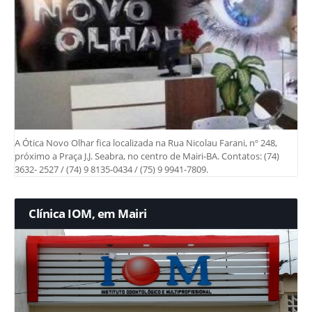
A Ótica Novo Olhar fica localizada na Rua Nicolau Farani, nº 248,
próximo a Praça J.J. Seabra, no centro de Mairi-BA. Contatos: (74)
3632- 2527 / (74) 9 8135-0434 / (75) 9 9941-7809.
Clínica IOM, em Mairi