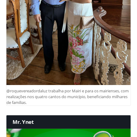
@roquevereadordaluz trabalha por Mairi e para os mairienses, com
realizações nos quatro cantos do município, beneficiando milhares
de famílias.
Mr. Ynet