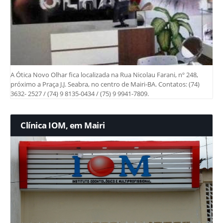
A Ótica Novo Olhar fica localizada na Rua Nicolau Farani, nº 248,
próximo a Praça J.J. Seabra, no centro de Mairi-BA. Contatos: (74)
3632- 2527 / (74) 9 8135-0434 / (75) 9 9941-7809.
Clínica IOM, em Mairi