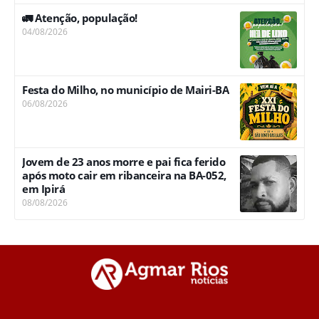
🚛 Atenção, população!
04/08/2026
Festa do Milho, no município de Mairi-BA
06/08/2026
Jovem de 23 anos morre e pai fica ferido
após moto cair em ribanceira na BA-052,
em Ipirá
08/08/2026