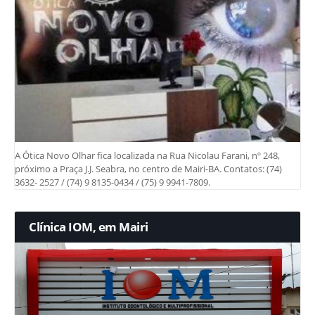
A Ótica Novo Olhar fica localizada na Rua Nicolau Farani, nº 248,
próximo a Praça J.J. Seabra, no centro de Mairi-BA. Contatos: (74)
3632- 2527 / (74) 9 8135-0434 / (75) 9 9941-7809.
Clínica IOM, em Mairi