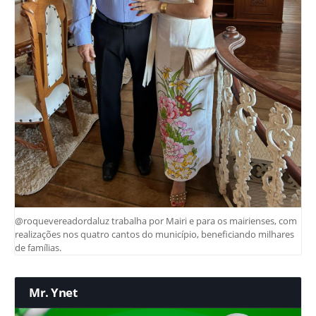
@roquevereadordaluz trabalha por Mairi e para os mairienses, com
realizações nos quatro cantos do município, beneficiando milhares
de famílias.
Mr. Ynet