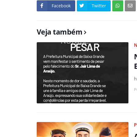
Facebook
Twitter
Veja também
N
h
P
P