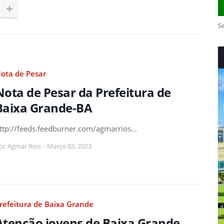
Se
ota de Pesar
Nota de Pesar da Prefeitura de
Baixa Grande-BA
ttp://feeds.feedburner.com/agmarrios…
or
Agmar Rios
-
Março 03, 2023
refeitura de Baixa Grande
Atenção jovens de Baixa Grande