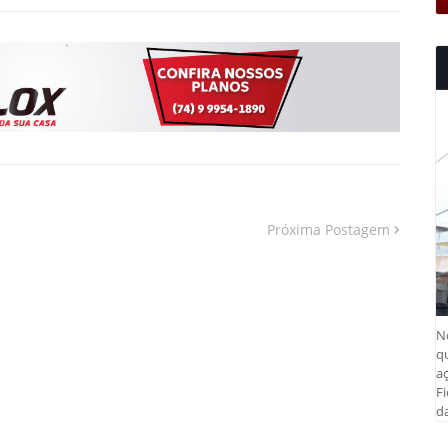
Próxima Postagem
N
q
aç
Fi
da