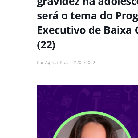
gravidez na adolesc
será o tema do Pro
Executivo de Baixa 
(22)
Por
Agmar Rios
-
21/02/2022