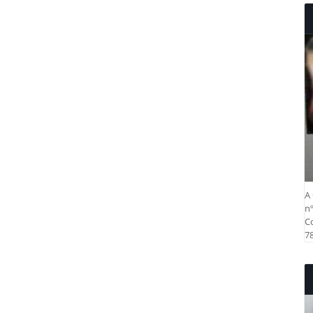
A 
nº
Co
78