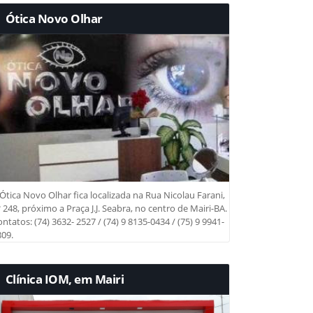
Ótica Novo Olhar
Ótica Novo Olhar fica localizada na Rua Nicolau Farani,
 248, próximo a Praça J.J. Seabra, no centro de Mairi-BA.
ntatos: (74) 3632- 2527 / (74) 9 8135-0434 / (75) 9 9941-
09.
Clínica IOM, em Mairi