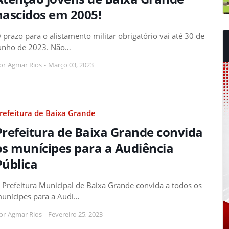
nascidos em 2005!
 prazo para o alistamento militar obrigatório vai até 30 de
unho de 2023. Não…
or
Agmar Rios
-
Março 03, 2023
refeitura de Baixa Grande
Prefeitura de Baixa Grande convida
os munícipes para a Audiência
Pública
 Prefeitura Municipal de Baixa Grande convida a todos os
unícipes para a Audi…
or
Agmar Rios
-
Fevereiro 25, 2023