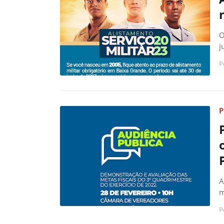
O
j
P
P
A
m
P