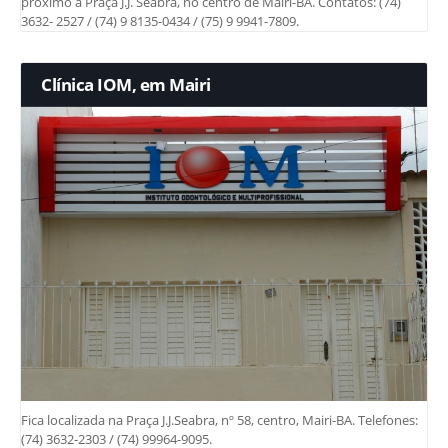
próximo a Praça J.J. Seabra, no centro de Mairi-BA. Contatos: (74)
3632- 2527 / (74) 9 8135-0434 / (75) 9 9941-7809.
Clínica IOM, em Mairi
Fica localizada na Praça J.J.Seabra, nº 58, centro, Mairi-BA. Telefones:
(74) 3632-2303 / (74) 99964-9095.