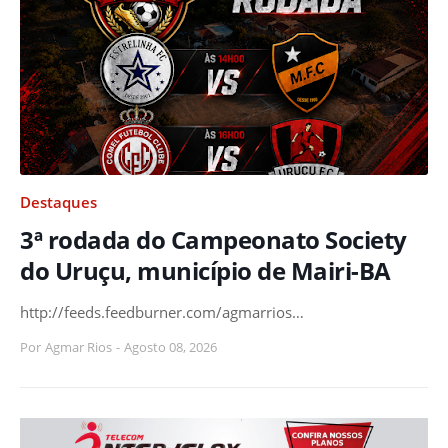
Destaques
3ª rodada do Campeonato Society
do Uruçu, município de Mairi-BA
http://feeds.feedburner.com/agmarrios…
Por
Agmar Rios
-
Agosto 08, 2026