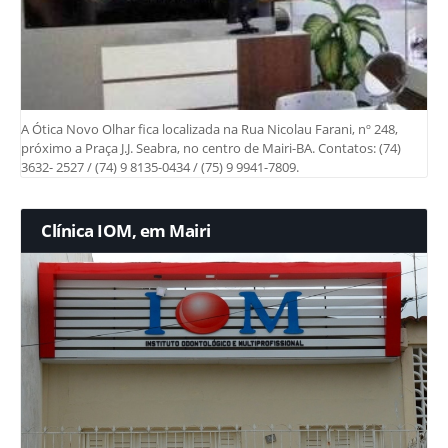
A Ótica Novo Olhar fica localizada na Rua Nicolau Farani, nº 248,
próximo a Praça J.J. Seabra, no centro de Mairi-BA. Contatos: (74)
3632- 2527 / (74) 9 8135-0434 / (75) 9 9941-7809.
Clínica IOM, em Mairi