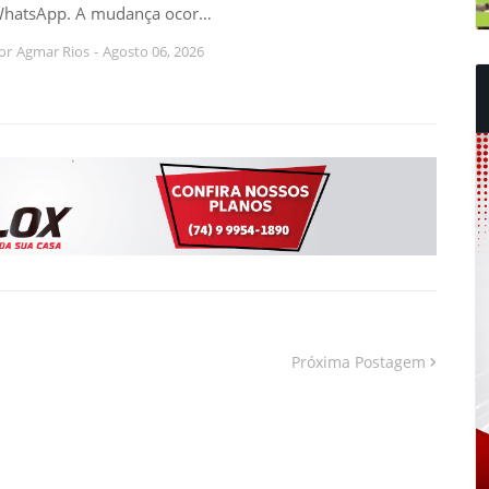
hatsApp. A mudança ocor…
or
Agmar Rios
-
Agosto 06, 2026
Próxima Postagem