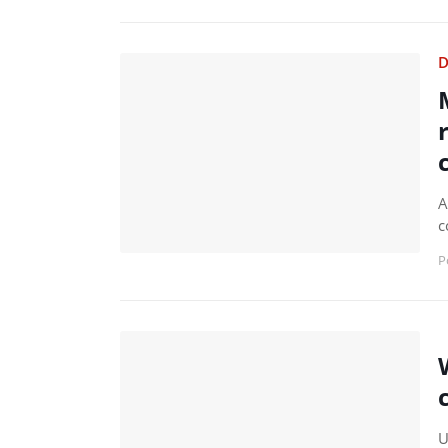
D
A
c
P
U