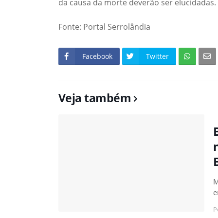
da causa da morte deverão ser elucidadas. 
Fonte: Portal Serrolândia
Facebook
Twitter
Veja também
M
e
P