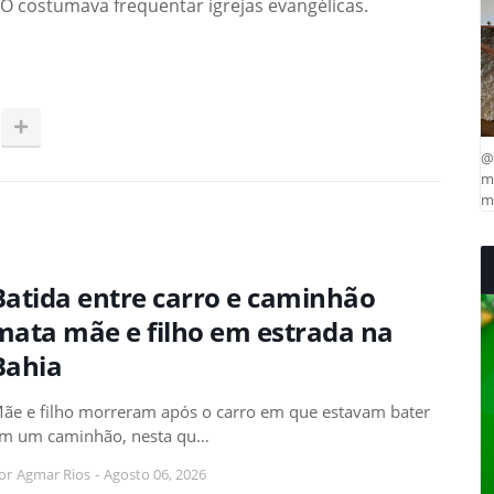
O costumava frequentar igrejas evangélicas.
@
ma
mu
Batida entre carro e caminhão
mata mãe e filho em estrada na
Bahia
ãe e filho morreram após o carro em que estavam bater
m um caminhão, nesta qu…
or
Agmar Rios
-
Agosto 06, 2026