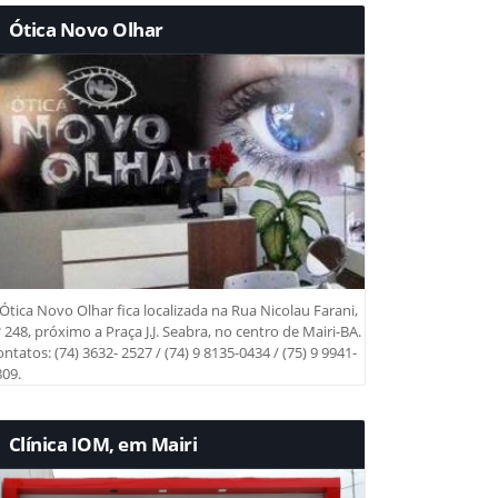
Ótica Novo Olhar
Ótica Novo Olhar fica localizada na Rua Nicolau Farani,
 248, próximo a Praça J.J. Seabra, no centro de Mairi-BA.
ntatos: (74) 3632- 2527 / (74) 9 8135-0434 / (75) 9 9941-
09.
Clínica IOM, em Mairi