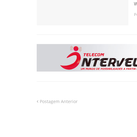
W
P
Postagem Anterior