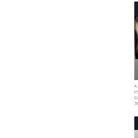
A 
nº
Co
78