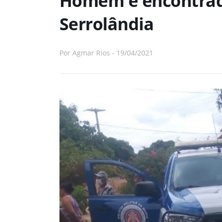
Homem é encontra
Serrolândia
Por
Agmar Rios
-
19/04/2021