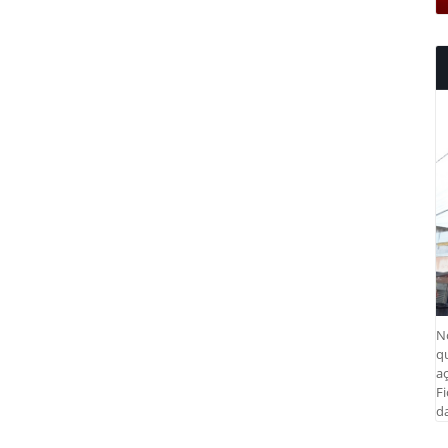
N
q
aç
Fi
da