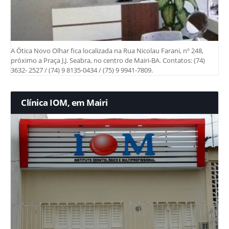
A Ótica Novo Olhar fica localizada na Rua Nicolau Farani, nº 248,
próximo a Praça J.J. Seabra, no centro de Mairi-BA. Contatos: (74)
3632- 2527 / (74) 9 8135-0434 / (75) 9 9941-7809.
Clínica IOM, em Mairi