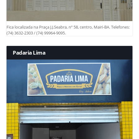
Fica localizada na Praça J.J.Seabra, nº 58, centro, Mairi-BA. Telefones:
(74) 3632-2303 / (74) 99964-9095.
Padaria Lima