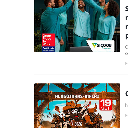
O
c
P
h
P