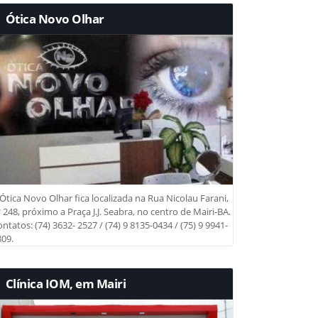
Ótica Novo Olhar
Ótica Novo Olhar fica localizada na Rua Nicolau Farani,
 248, próximo a Praça J.J. Seabra, no centro de Mairi-BA.
ntatos: (74) 3632- 2527 / (74) 9 8135-0434 / (75) 9 9941-
09.
Clínica IOM, em Mairi