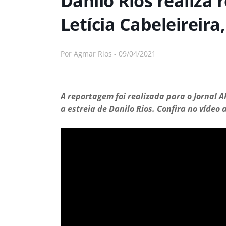
Danilo Rios realiza
Letícia Cabeleireira
Por
Agmar Rios
-
09/04/2021
A reportagem foi realizada para o Jornal A
a estreia de Danilo Rios. Confira no vídeo 