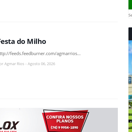
Se
Festa do Milho
ttp://feeds.feedburner.com/agmarrios…
or
Agmar Rios
-
Agosto 06, 2026