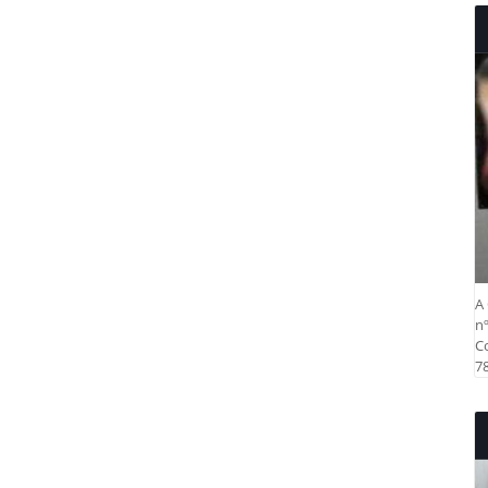
A 
nº
Co
78