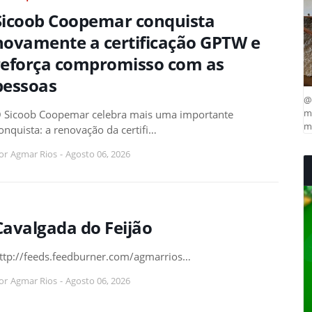
Sicoob Coopemar conquista
novamente a certificação GPTW e
reforça compromisso com as
pessoas
@
ma
 Sicoob Coopemar celebra mais uma importante
mu
onquista: a renovação da certifi…
or
Agmar Rios
-
Agosto 06, 2026
Cavalgada do Feijão
ttp://feeds.feedburner.com/agmarrios…
or
Agmar Rios
-
Agosto 06, 2026