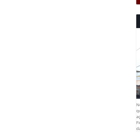
N
q
aç
Fi
da