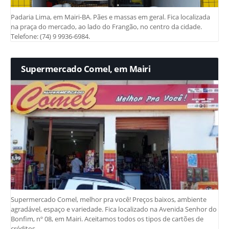
Padaria Lima, em Mairi-BA. Pães e massas em geral. Fica localizada
na praça do mercado, ao lado do Frangão, no centro da cidade.
Telefone: (74) 9 9936-6984.
Supermercado Comel, em Mairi
Supermercado Comel, melhor pra você! Preços baixos, ambiente
agradável, espaço e variedade. Fica localizado na Avenida Senhor do
Bonfim, nº 08, em Mairi. Aceitamos todos os tipos de cartões de
créditos.