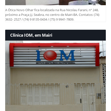
A Ótica Novo Olhar fica localizada na Rua Nicolau Farani, nº 248,
próximo a Praça J.J. Seabra, no centro de Mairi-BA. Contatos: (74)
3632- 2527 / (74) 9 8135-0434 / (75) 9 9941-7809.
Clínica IOM, em Mairi