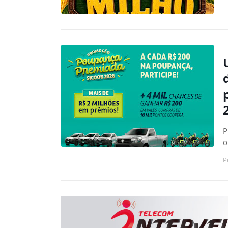
P
o
P