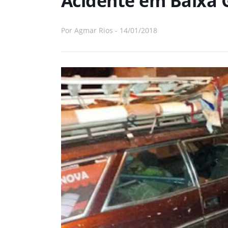
Acidente em Baixa 
Por
Agmar Rios
-
14/01/2018