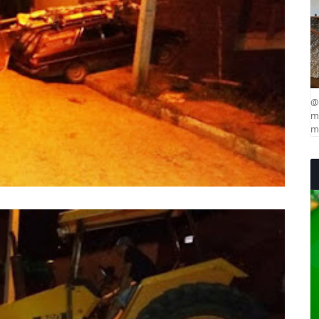
@
ma
mu