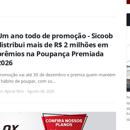
Um ano todo de promoção - Sicoob
distribui mais de R$ 2 milhões em
prêmios na Poupança Premiada
2026
romoção vai até 30 de dezembro e premia quem mantém
 hábito de poupar, com so…
or
Agmar Rios
-
Agosto 06, 2026
N
q
aç
Fi
da