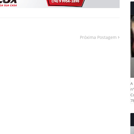
Próxima Postagem
A 
nº
Co
78