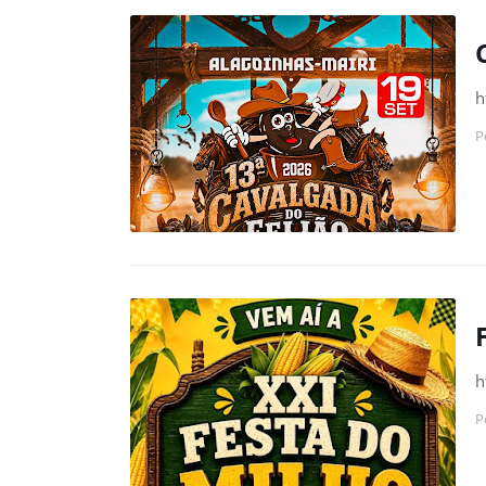
h
P
h
P