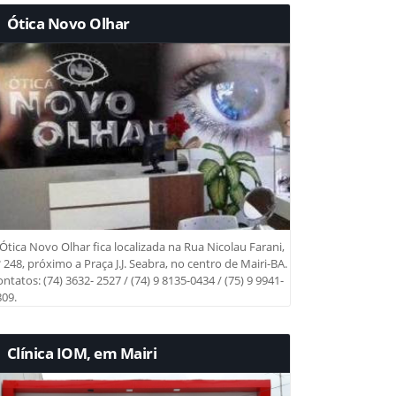
Ótica Novo Olhar
Ótica Novo Olhar fica localizada na Rua Nicolau Farani,
 248, próximo a Praça J.J. Seabra, no centro de Mairi-BA.
ntatos: (74) 3632- 2527 / (74) 9 8135-0434 / (75) 9 9941-
09.
Clínica IOM, em Mairi