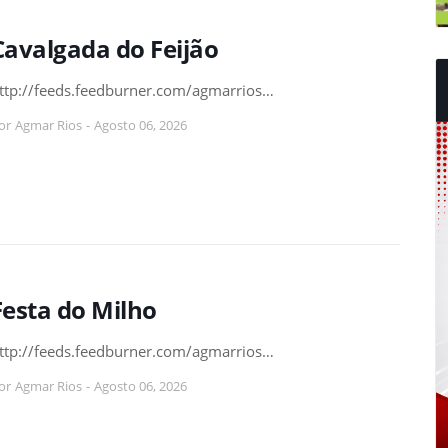
Cavalgada do Feijão
ttp://feeds.feedburner.com/agmarrios…
or
Agmar Rios
-
Agosto 06, 2026
Festa do Milho
ttp://feeds.feedburner.com/agmarrios…
or
Agmar Rios
-
Agosto 06, 2026