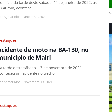
o início da tarde deste sábado, 1° de janeiro de 2022, às
3,40min, aconteceu …
Se
or
Agmar Rios
-
Janeiro 01, 2022
estaques
Acidente de moto na BA-130, no
município de Mairi
a tarde deste sábado, 13 de novembro de 2021,
conteceu um acidente no trecho …
or
Agmar Rios
-
Novembro 13, 2021
estaques