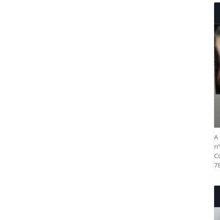
A 
nº
Co
78