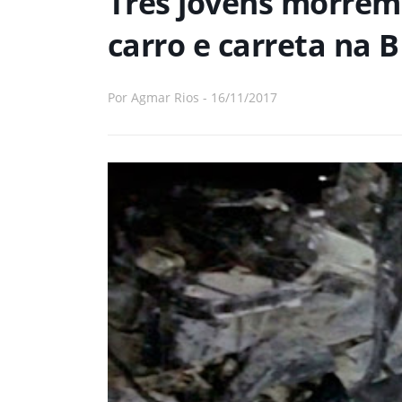
Três jovens morrem
carro e carreta na 
Por
Agmar Rios
-
16/11/2017