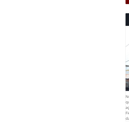
N
q
aç
Fi
da