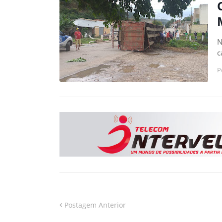
N
c
P
Postagem Anterior