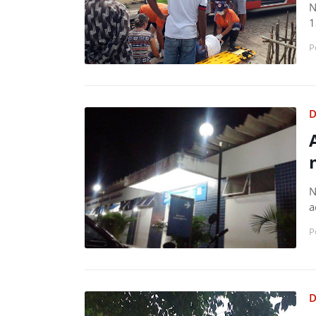
N
1
P
D
N
a
P
D