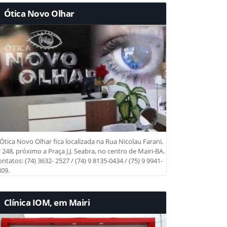
Ótica Novo Olhar
Ótica Novo Olhar fica localizada na Rua Nicolau Farani,
 248, próximo a Praça J.J. Seabra, no centro de Mairi-BA.
ntatos: (74) 3632- 2527 / (74) 9 8135-0434 / (75) 9 9941-
09.
Clínica IOM, em Mairi