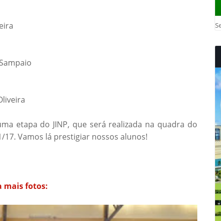
eira
Se
o Sampaio
liveira
ma etapa do JINP, que será realizada na quadra do
1/17. Vamos lá prestigiar nossos alunos!
a mais fotos: