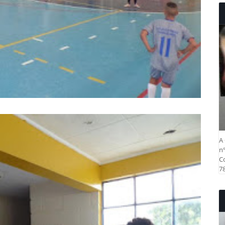
A 
nº
Co
78