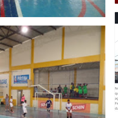
N
q
aç
Fi
da