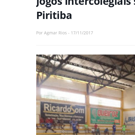
Jogos intercolegiais
Piritiba
Por
Agmar Rios
-
17/11/2017