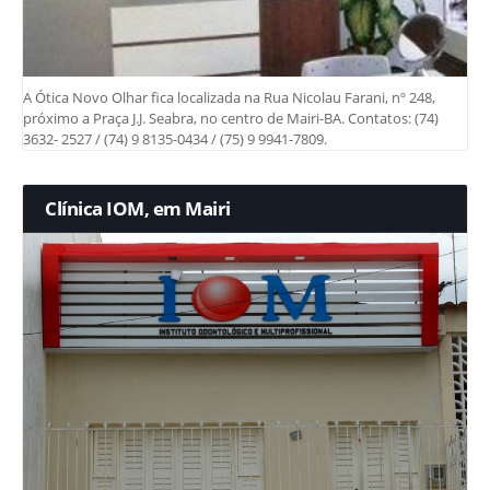
A Ótica Novo Olhar fica localizada na Rua Nicolau Farani, nº 248,
próximo a Praça J.J. Seabra, no centro de Mairi-BA. Contatos: (74)
3632- 2527 / (74) 9 8135-0434 / (75) 9 9941-7809.
Clínica IOM, em Mairi