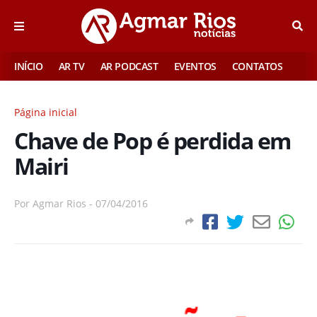
INÍCIO
AR TV
AR PODCAST
EVENTOS
CONTATOS
Página inicial
Chave de Pop é perdida em
Mairi
Por
Agmar Rios
-
07/04/2016