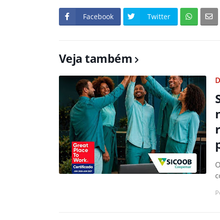
Facebook
Twitter
Veja também
D
O
c
P