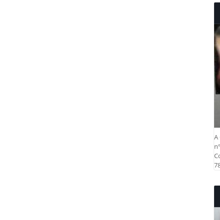
A 
nº
Co
78