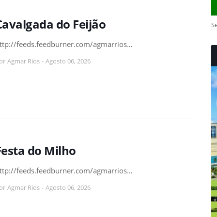
Cavalgada do Feijão
Se
ttp://feeds.feedburner.com/agmarrios…
or
Agmar Rios
-
Agosto 06, 2026
Festa do Milho
ttp://feeds.feedburner.com/agmarrios…
or
Agmar Rios
-
Agosto 06, 2026