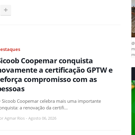
@
estaques
ma
mu
Sicoob Coopemar conquista
novamente a certificação GPTW e
reforça compromisso com as
pessoas
 Sicoob Coopemar celebra mais uma importante
onquista: a renovação da certifi…
or
Agmar Rios
-
Agosto 06, 2026