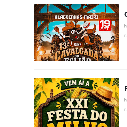
h
P
h
P