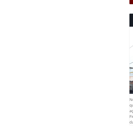
N
q
aç
Fi
da