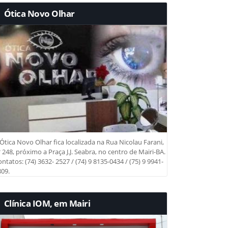
Ótica Novo Olhar
Ótica Novo Olhar fica localizada na Rua Nicolau Farani,
 248, próximo a Praça J.J. Seabra, no centro de Mairi-BA.
ntatos: (74) 3632- 2527 / (74) 9 8135-0434 / (75) 9 9941-
09.
Clínica IOM, em Mairi