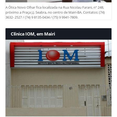
A Ótica Novo Olhar fica localizada na Rua Nicolau Farani, nº 248,
próximo a Praça J.J. Seabra, no centro de Mairi-BA. Contatos: (74)
3632- 2527 / (74) 9 8135-0434 / (75) 9 9941-7809.
Clínica IOM, em Mairi