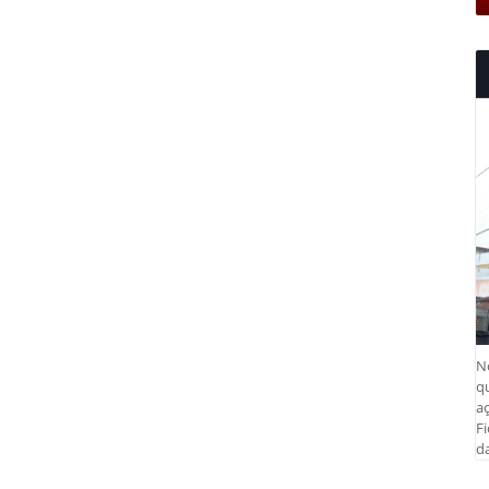
N
q
aç
Fi
da