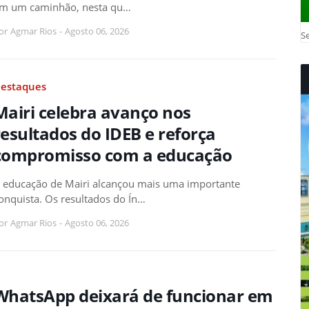
m um caminhão, nesta qu…
or
Agmar Rios
-
Agosto 06, 2026
Se
estaques
Mairi celebra avanço nos
resultados do IDEB e reforça
compromisso com a educação
 educação de Mairi alcançou mais uma importante
onquista. Os resultados do Ín…
or
Agmar Rios
-
Agosto 06, 2026
WhatsApp deixará de funcionar em