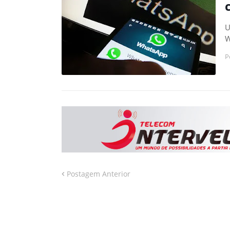
U
W
P
Postagem Anterior