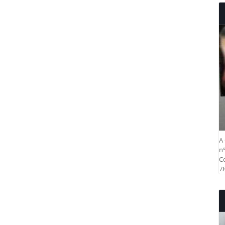
A 
nº
Co
78