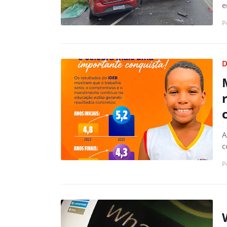
e
P
D
A
c
P