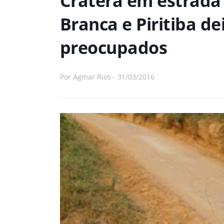
Cratera em estrada 
Branca e Piritiba d
preocupados
Por
Agmar Rios
-
31/03/2016