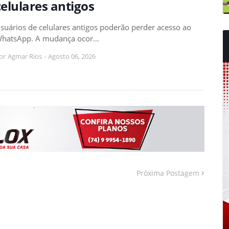
celulares antigos
suários de celulares antigos poderão perder acesso ao
hatsApp. A mudança ocor…
or
Agmar Rios
-
Agosto 06, 2026
Próxima Postagem