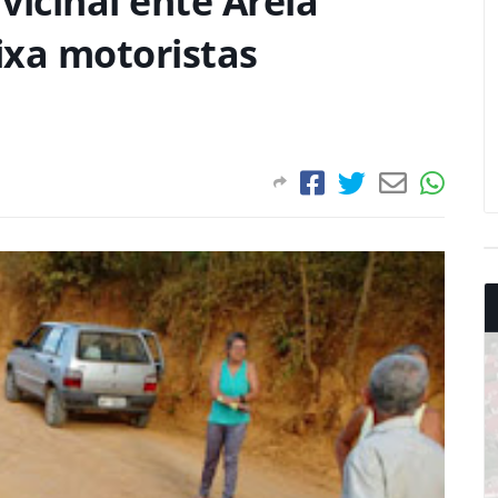
vicinal ente Areia
eixa motoristas