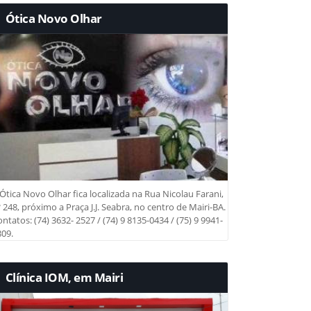
Ótica Novo Olhar
Ótica Novo Olhar fica localizada na Rua Nicolau Farani,
 248, próximo a Praça J.J. Seabra, no centro de Mairi-BA.
ntatos: (74) 3632- 2527 / (74) 9 8135-0434 / (75) 9 9941-
09.
Clínica IOM, em Mairi