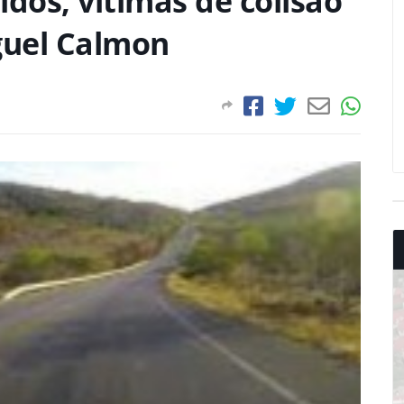
idos, vítimas de colisão
guel Calmon