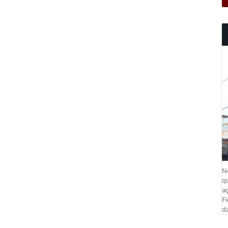
N
q
aç
Fi
da