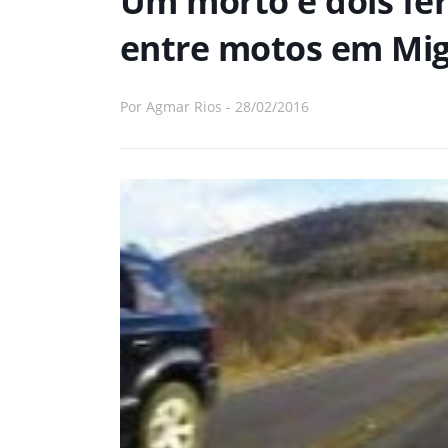
Um morto e dois fer
entre motos em Mi
Por
Agmar Rios
-
28/02/2016