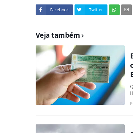
Facebook
Twitter
Veja também
Q
H
P