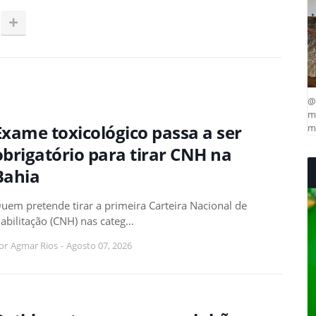
@
ma
Exame toxicológico passa a ser
mu
obrigatório para tirar CNH na
Bahia
uem pretende tirar a primeira Carteira Nacional de
abilitação (CNH) nas categ…
or
Agmar Rios
-
Agosto 07, 2026