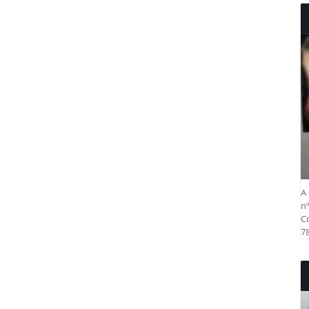
A 
nº
Co
78