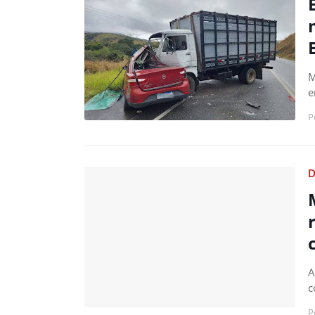
M
e
P
D
A
c
P