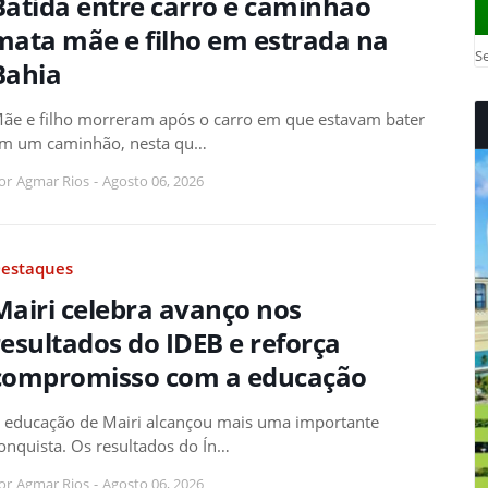
Batida entre carro e caminhão
mata mãe e filho em estrada na
Se
Bahia
ãe e filho morreram após o carro em que estavam bater
m um caminhão, nesta qu…
or
Agmar Rios
-
Agosto 06, 2026
estaques
Mairi celebra avanço nos
resultados do IDEB e reforça
compromisso com a educação
 educação de Mairi alcançou mais uma importante
onquista. Os resultados do Ín…
or
Agmar Rios
-
Agosto 06, 2026