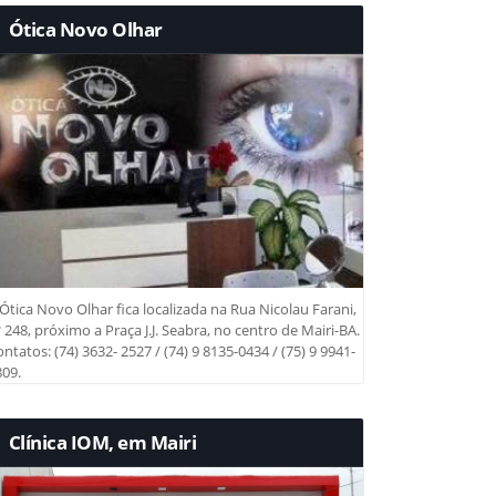
Ótica Novo Olhar
Ótica Novo Olhar fica localizada na Rua Nicolau Farani,
 248, próximo a Praça J.J. Seabra, no centro de Mairi-BA.
ntatos: (74) 3632- 2527 / (74) 9 8135-0434 / (75) 9 9941-
09.
Clínica IOM, em Mairi