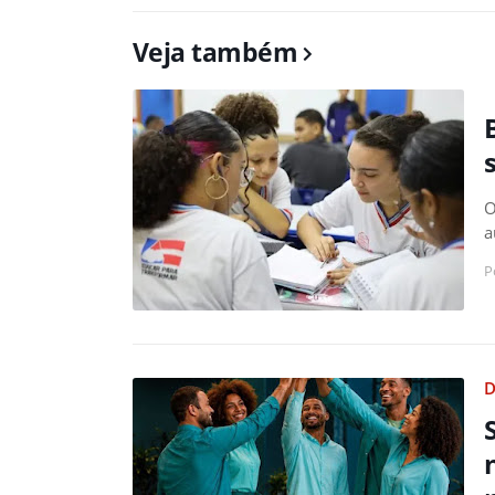
Veja também
O
a
P
D