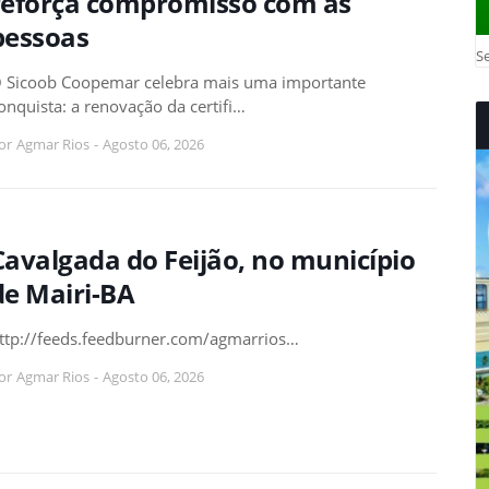
reforça compromisso com as
pessoas
Se
 Sicoob Coopemar celebra mais uma importante
onquista: a renovação da certifi…
or
Agmar Rios
-
Agosto 06, 2026
Cavalgada do Feijão, no município
de Mairi-BA
ttp://feeds.feedburner.com/agmarrios…
or
Agmar Rios
-
Agosto 06, 2026