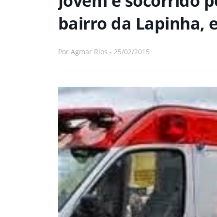
Jovem é socorrido 
bairro da Lapinha, 
Por
Agmar Rios
-
25/02/2015