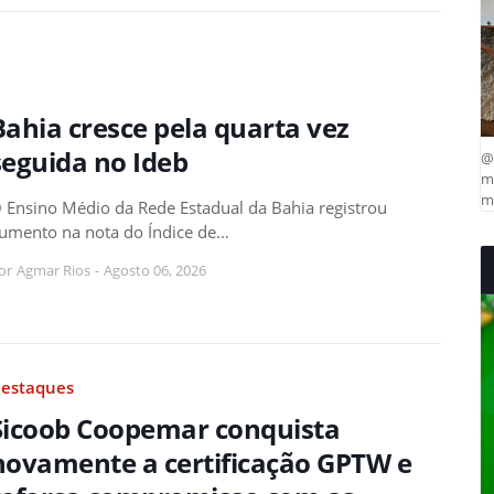
Bahia cresce pela quarta vez
seguida no Ideb
@
ma
mu
 Ensino Médio da Rede Estadual da Bahia registrou
umento na nota do Índice de…
or
Agmar Rios
-
Agosto 06, 2026
estaques
Sicoob Coopemar conquista
novamente a certificação GPTW e