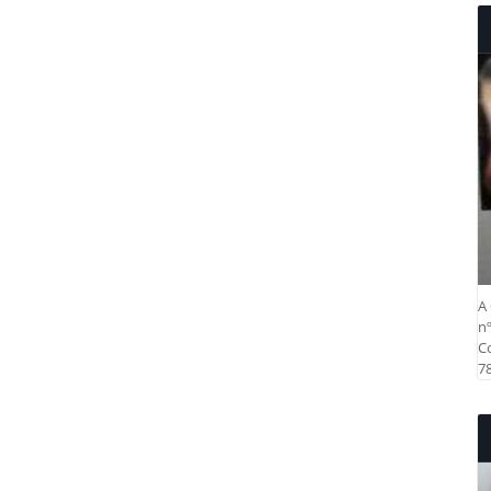
A 
nº
Co
78