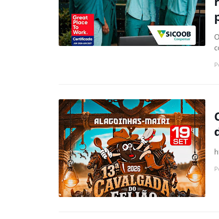
O
c
P
h
P