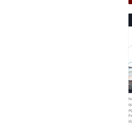
N
q
aç
Fi
da