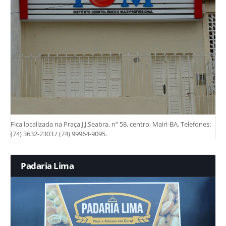
Fica localizada na Praça J.J.Seabra, nº 58, centro, Mairi-BA. Telefones:
(74) 3632-2303 / (74) 99964-9095.
Padaria Lima