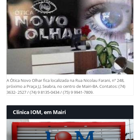
A Ótica Novo Olhar fica localizada na Rua Nicolau Farani, nº 248,
próximo a Praça J.J. Seabra, no centro de Mairi-BA. Contatos: (74)
3632- 2527 / (74) 9 8135-0434 / (75) 9 9941-7809.
Clínica IOM, em Mairi