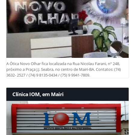
A Ótica Novo Olhar fica localizada na Rua Nicolau Farani, nº 248,
próximo a Praça J.J. Seabra, no centro de Mairi-BA. Contatos: (74)
3632- 2527 / (74) 9 8135-0434 / (75) 9 9941-7809.
Clínica IOM, em Mairi