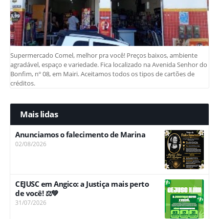
Supermercado Comel, melhor pra você! Preços baixos, ambiente
agradável, espaço e variedade. Fica localizado na Avenida Senhor do
Bonfim, nº 08, em Mairi. Aceitamos todos os tipos de cartões de
créditos.
Mais lidas
Anunciamos o falecimento de Marina
02/08/2026
CEJUSC em Angico: a Justiça mais perto
de você! ⚖️💚
31/07/2026