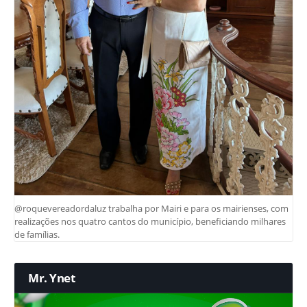
@roquevereadordaluz trabalha por Mairi e para os mairienses, com
realizações nos quatro cantos do município, beneficiando milhares
de famílias.
Mr. Ynet