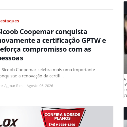
estaques
Sicoob Coopemar conquista
novamente a certificação GPTW e
reforça compromisso com as
pessoas
 Sicoob Coopemar celebra mais uma importante
onquista: a renovação da certifi…
A 
nº
or
Agmar Rios
-
Agosto 06, 2026
Co
78