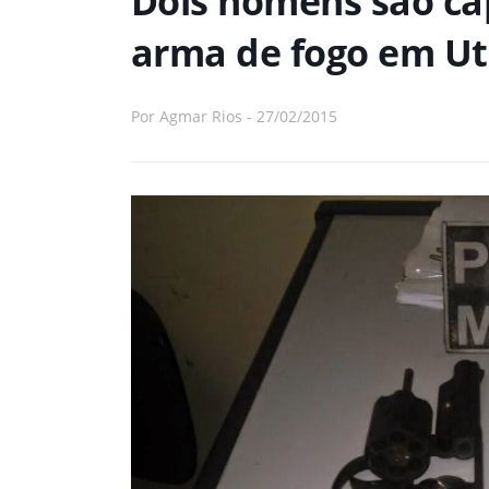
Dois homens são ca
arma de fogo em Ut
Por
Agmar Rios
-
27/02/2015