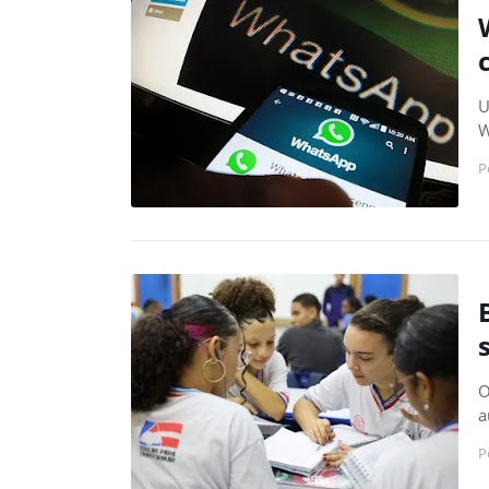
U
W
P
O
a
P