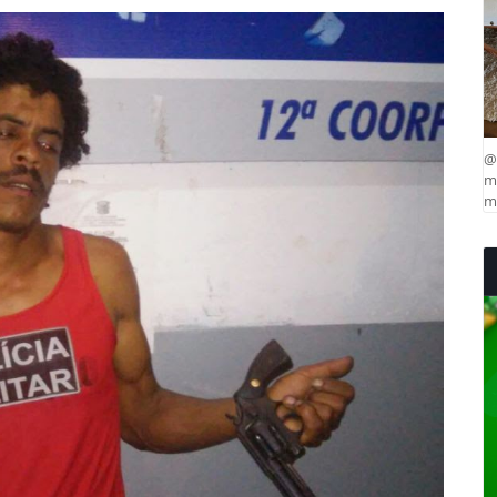
@
ma
mu