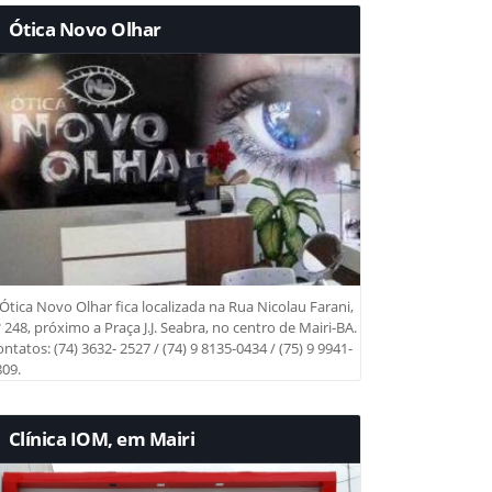
Ótica Novo Olhar
Ótica Novo Olhar fica localizada na Rua Nicolau Farani,
 248, próximo a Praça J.J. Seabra, no centro de Mairi-BA.
ntatos: (74) 3632- 2527 / (74) 9 8135-0434 / (75) 9 9941-
09.
Clínica IOM, em Mairi