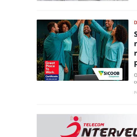
D
O
c
P