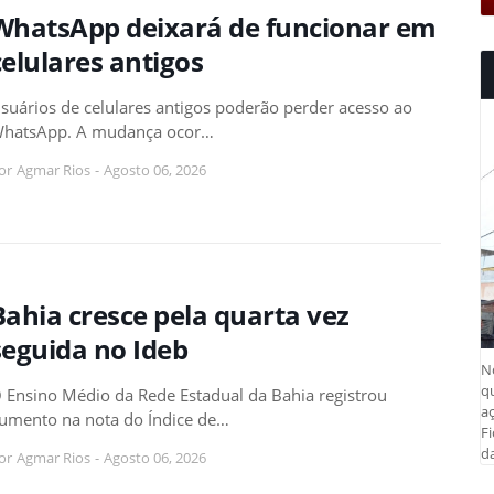
WhatsApp deixará de funcionar em
celulares antigos
suários de celulares antigos poderão perder acesso ao
hatsApp. A mudança ocor…
or
Agmar Rios
-
Agosto 06, 2026
Bahia cresce pela quarta vez
seguida no Ideb
N
q
 Ensino Médio da Rede Estadual da Bahia registrou
aç
umento na nota do Índice de…
Fi
da
or
Agmar Rios
-
Agosto 06, 2026