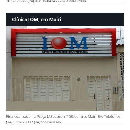
3632- 2527 / (74) 9 8135-0434 / (75) 9 9941-7809.
Clínica IOM, em Mairi
Fica localizada na Praça J.J.Seabra, nº 58, centro, Mairi-BA. Telefones:
(74) 3632-2303 / (74) 99964-9095.