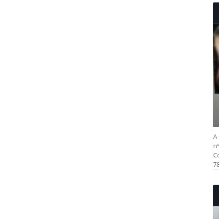
A 
nº
Co
78