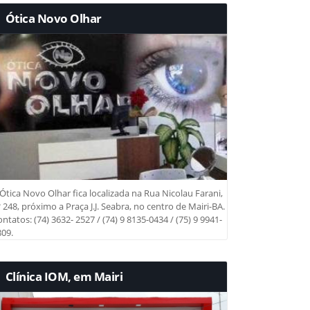
Ótica Novo Olhar
Ótica Novo Olhar fica localizada na Rua Nicolau Farani,
 248, próximo a Praça J.J. Seabra, no centro de Mairi-BA.
ntatos: (74) 3632- 2527 / (74) 9 8135-0434 / (75) 9 9941-
09.
Clínica IOM, em Mairi