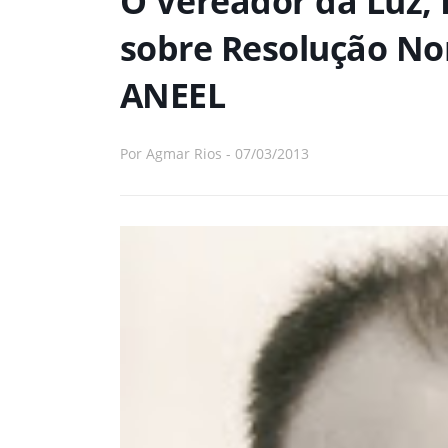
O Vereador da Luz, 
sobre Resolução No
ANEEL
Por
Agmar Rios
-
07/03/2013