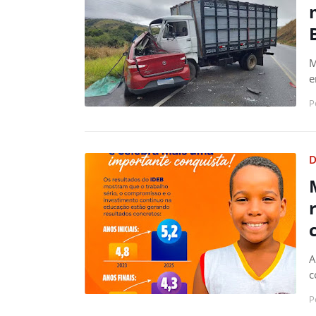
M
e
P
D
A
c
P