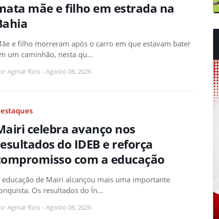
mata mãe e filho em estrada na
Bahia
ãe e filho morreram após o carro em que estavam bater
m um caminhão, nesta qu…
or
Agmar Rios
-
Agosto 06, 2026
estaques
Mairi celebra avanço nos
resultados do IDEB e reforça
compromisso com a educação
 educação de Mairi alcançou mais uma importante
onquista. Os resultados do Ín…
or
Agmar Rios
-
Agosto 06, 2026