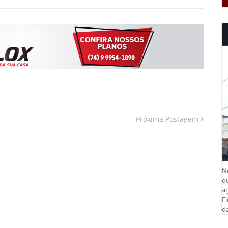
Próxima Postagem
N
q
aç
Fi
da