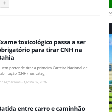
Se
Exame toxicológico passa a ser
obrigatório para tirar CNH na
Bahia
uem pretende tirar a primeira Carteira Nacional de
abilitação (CNH) nas categ…
or
Agmar Rios
-
Agosto 07, 2026
Batida entre carro e caminhão