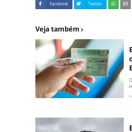
Facebook
Twitter
Veja também
Q
H
P