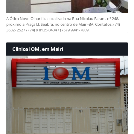
A Ótica Novo Olhar fica localizada na Rua Nicolau Farani, nº 248,
próximo a Praça J.J. Seabra, no centro de Mairi-BA. Contatos: (74)
3632- 2527 / (74) 9 8135-0434 / (75) 9 9941-7809.
Clínica IOM, em Mairi