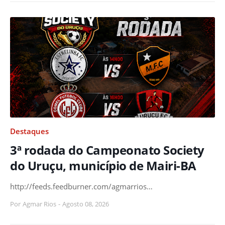
Destaques
3ª rodada do Campeonato Society
do Uruçu, município de Mairi-BA
http://feeds.feedburner.com/agmarrios…
Por
Agmar Rios
-
Agosto 08, 2026