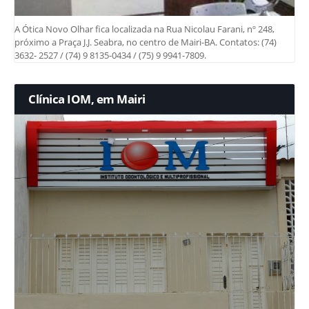
A Ótica Novo Olhar fica localizada na Rua Nicolau Farani, nº 248,
próximo a Praça J.J. Seabra, no centro de Mairi-BA. Contatos: (74)
3632- 2527 / (74) 9 8135-0434 / (75) 9 9941-7809.
Clínica IOM, em Mairi