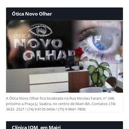
Ótica Novo Olhar
A Ótica Novo Olhar fica localizada na Rua Nicolau Farani, nº 248,
próximo a Praça J.J. Seabra, no centro de Mairi-BA. Contatos: (74)
3632- 2527 / (74) 9 8135-0434 / (75) 9 9941-7809.
Clínica IOM, em Mairi