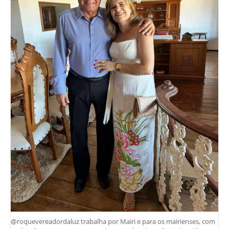
@roquevereadordaluz trabalha por Mairi e para os mairienses, com