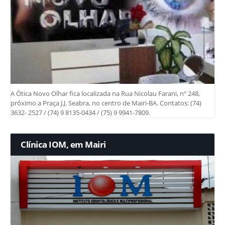
A Ótica Novo Olhar fica localizada na Rua Nicolau Farani, nº 248,
próximo a Praça J.J. Seabra, no centro de Mairi-BA. Contatos: (74)
3632- 2527 / (74) 9 8135-0434 / (75) 9 9941-7809.
Clínica IOM, em Mairi