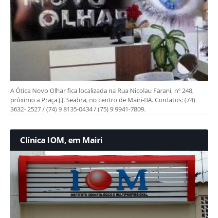
A Ótica Novo Olhar fica localizada na Rua Nicolau Farani, nº 248,
próximo a Praça J.J. Seabra, no centro de Mairi-BA. Contatos: (74)
3632- 2527 / (74) 9 8135-0434 / (75) 9 9941-7809.
Clínica IOM, em Mairi