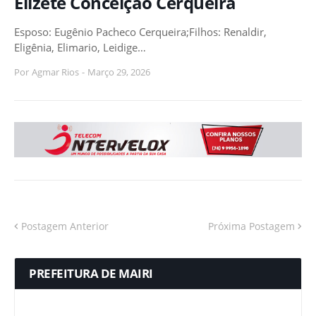
Elizete Conceição Cerqueira
Esposo: Eugênio Pacheco Cerqueira;Filhos: Renaldir,
Eligênia, Elimario, Leidige…
Por
Agmar Rios
-
Março 29, 2026
Postagem Anterior
Próxima Postagem
PREFEITURA DE MAIRI