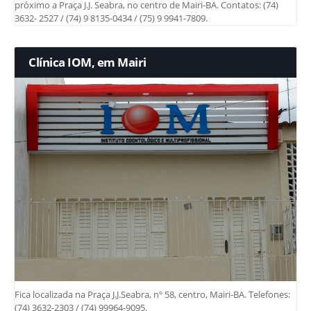
próximo a Praça J.J. Seabra, no centro de Mairi-BA. Contatos: (74)
3632- 2527 / (74) 9 8135-0434 / (75) 9 9941-7809.
Clínica IOM, em Mairi
Fica localizada na Praça J.J.Seabra, nº 58, centro, Mairi-BA. Telefones:
(74) 3632-2303 / (74) 99964-9095.