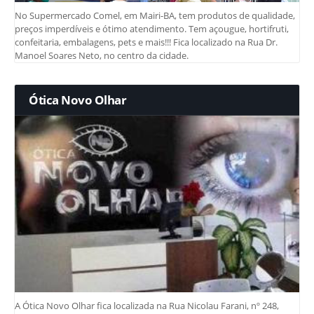
No Supermercado Comel, em Mairi-BA, tem produtos de qualidade,
preços imperdíveis e ótimo atendimento. Tem açougue, hortifruti,
confeitaria, embalagens, pets e mais!!! Fica localizado na Rua Dr.
Manoel Soares Neto, no centro da cidade.
Ótica Novo Olhar
A Ótica Novo Olhar fica localizada na Rua Nicolau Farani, nº 248,