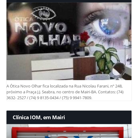
A Ótica Novo Olhar fica localizada na Rua Nicolau Farani, nº 248,
próximo a Praça J.J. Seabra, no centro de Mairi-BA. Contatos: (74)
3632- 2527 / (74) 9 8135-0434 / (75) 9 9941-7809.
Clínica IOM, em Mairi