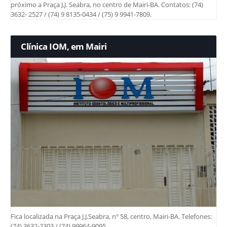
próximo a Praça J.J. Seabra, no centro de Mairi-BA. Contatos: (74)
3632- 2527 / (74) 9 8135-0434 / (75) 9 9941-7809.
Clínica IOM, em Mairi
Fica localizada na Praça J.J.Seabra, nº 58, centro, Mairi-BA. Telefones:
(74) 3632-2303 / (74) 99964-9095.