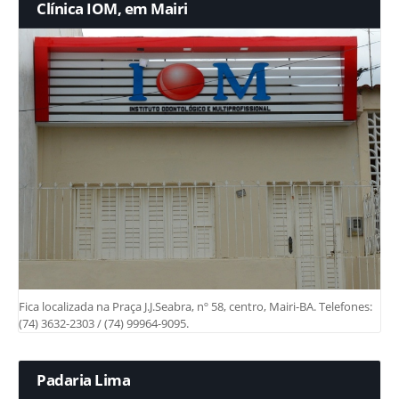
Clínica IOM, em Mairi
Fica localizada na Praça J.J.Seabra, nº 58, centro, Mairi-BA. Telefones:
(74) 3632-2303 / (74) 99964-9095.
Padaria Lima