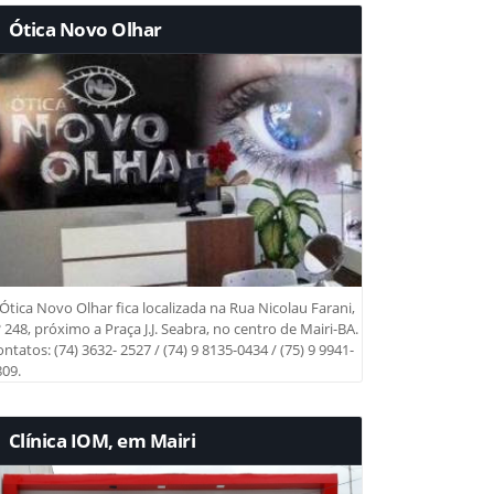
Ótica Novo Olhar
Ótica Novo Olhar fica localizada na Rua Nicolau Farani,
 248, próximo a Praça J.J. Seabra, no centro de Mairi-BA.
ntatos: (74) 3632- 2527 / (74) 9 8135-0434 / (75) 9 9941-
09.
Clínica IOM, em Mairi