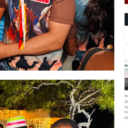
N
q
aç
Fi
da