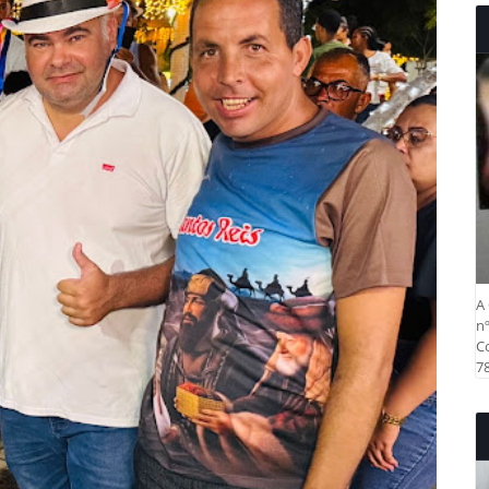
A 
nº
Co
78