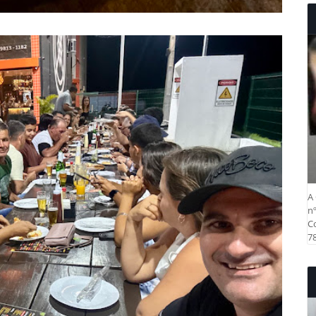
A 
nº
Co
78