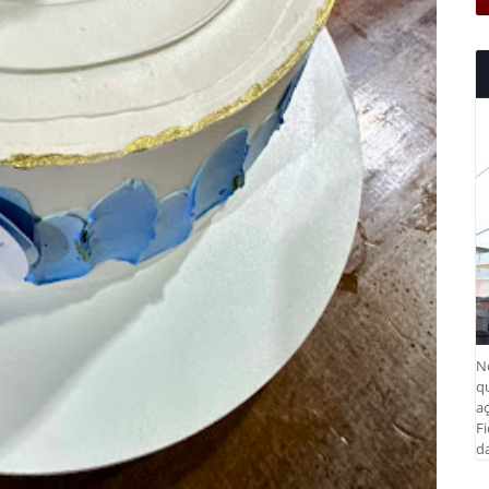
N
q
aç
Fi
da