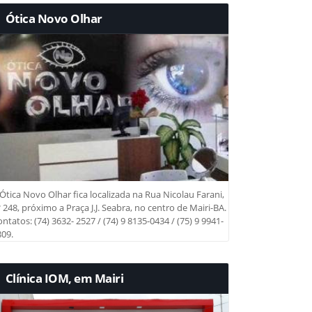
Ótica Novo Olhar
Ótica Novo Olhar fica localizada na Rua Nicolau Farani,
 248, próximo a Praça J.J. Seabra, no centro de Mairi-BA.
ntatos: (74) 3632- 2527 / (74) 9 8135-0434 / (75) 9 9941-
09.
Clínica IOM, em Mairi