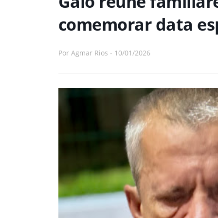
Galo reúne familiar
comemorar data espe
Por
Agmar Rios
-
10/01/2026