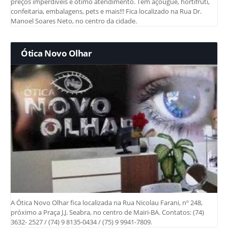
preços imperdíveis e ótimo atendimento. Tem açougue, hortifruti,
confeitaria, embalagens, pets e mais!!! Fica localizado na Rua Dr.
Manoel Soares Neto, no centro da cidade.
Ótica Novo Olhar
A Ótica Novo Olhar fica localizada na Rua Nicolau Farani, nº 248,
próximo a Praça J.J. Seabra, no centro de Mairi-BA. Contatos: (74)
3632- 2527 / (74) 9 8135-0434 / (75) 9 9941-7809.