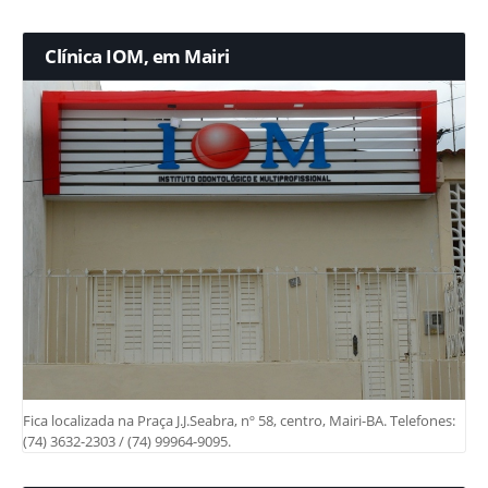
Clínica IOM, em Mairi
Fica localizada na Praça J.J.Seabra, nº 58, centro, Mairi-BA. Telefones:
(74) 3632-2303 / (74) 99964-9095.