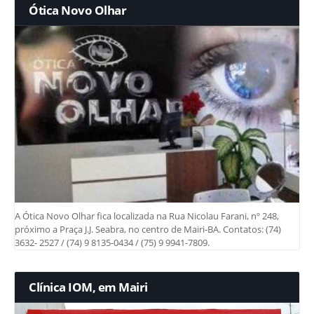
Ótica Novo Olhar
A Ótica Novo Olhar fica localizada na Rua Nicolau Farani, nº 248,
próximo a Praça J.J. Seabra, no centro de Mairi-BA. Contatos: (74)
3632- 2527 / (74) 9 8135-0434 / (75) 9 9941-7809.
Clínica IOM, em Mairi