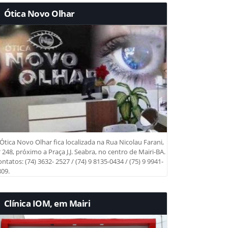
Ótica Novo Olhar
Ótica Novo Olhar fica localizada na Rua Nicolau Farani,
 248, próximo a Praça J.J. Seabra, no centro de Mairi-BA.
ntatos: (74) 3632- 2527 / (74) 9 8135-0434 / (75) 9 9941-
09.
Clínica IOM, em Mairi