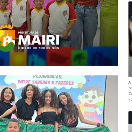
A 
nº
Co
78