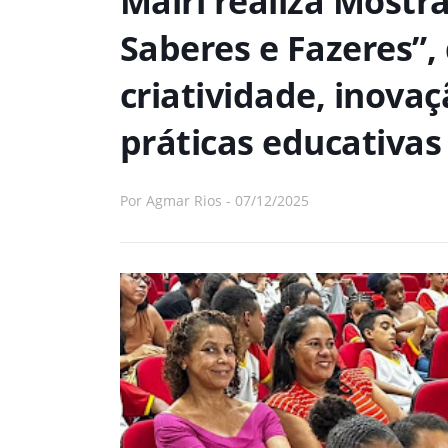
Mairi realiza Mostr
Saberes e Fazeres”,
criatividade, inova
práticas educativas
Por
Agmar Rios
-
07/12/2025