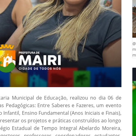
@
ma
mu
taria Municipal de Educação, realizou no dia 06 de
s Pedagógicas: Entre Saberes e Fazeres, um evento
Infantil, Ensino Fundamental (Anos Iniciais e Finais),
resentar os projetos e práticas construídos ao longo
légio Estadual de Tempo Integral Abelardo Moreira,
estores, professores, coordenadores, estudantes,