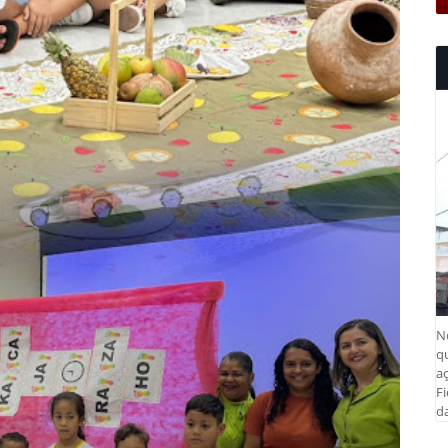
N
q
aç
Fi
da