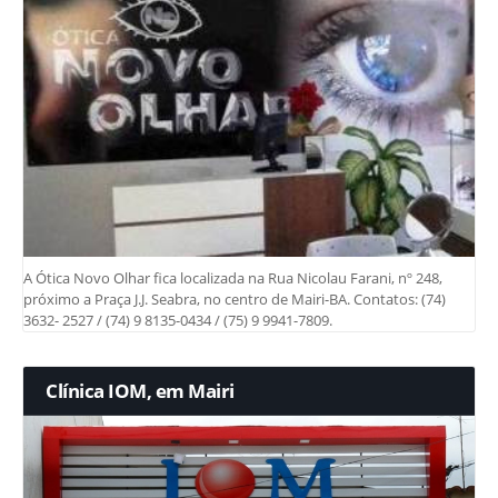
A Ótica Novo Olhar fica localizada na Rua Nicolau Farani, nº 248,
próximo a Praça J.J. Seabra, no centro de Mairi-BA. Contatos: (74)
3632- 2527 / (74) 9 8135-0434 / (75) 9 9941-7809.
Clínica IOM, em Mairi