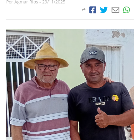
Por
Agmar Rios
-
29/11/2025