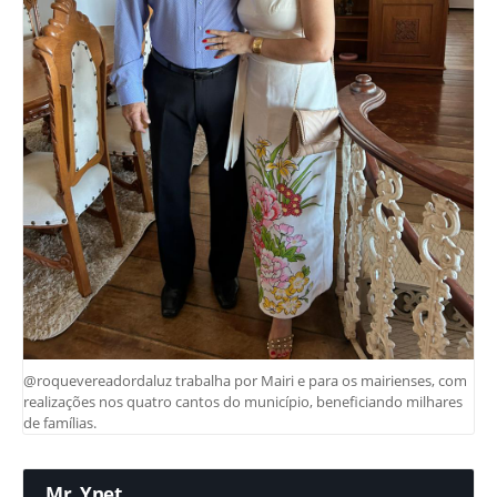
@roquevereadordaluz trabalha por Mairi e para os mairienses, com
realizações nos quatro cantos do município, beneficiando milhares
de famílias.
Mr. Ynet