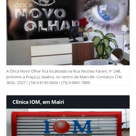
A Ótica Novo Olhar fica localizada na Rua Nicolau Farani, nº 248,
próximo a Praça J.J. Seabra, no centro de Mairi-BA. Contatos: (74)
3632- 2527 / (74) 9 8135-0434 / (75) 9 9941-7809.
Clínica IOM, em Mairi