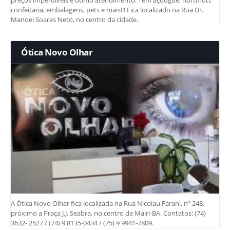
preços imperdíveis e ótimo atendimento. Tem açougue, hortifruti,
confeitaria, embalagens, pets e mais!!! Fica localizado na Rua Dr.
Manoel Soares Neto, no centro da cidade.
Ótica Novo Olhar
A Ótica Novo Olhar fica localizada na Rua Nicolau Farani, nº 248,
próximo a Praça J.J. Seabra, no centro de Mairi-BA. Contatos: (74)
3632- 2527 / (74) 9 8135-0434 / (75) 9 9941-7809.