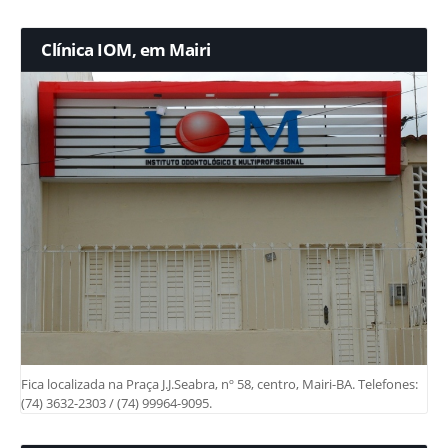
Clínica IOM, em Mairi
Fica localizada na Praça J.J.Seabra, nº 58, centro, Mairi-BA. Telefones:
(74) 3632-2303 / (74) 99964-9095.