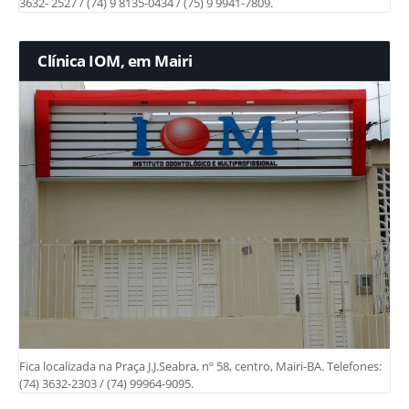
3632- 2527 / (74) 9 8135-0434 / (75) 9 9941-7809.
Clínica IOM, em Mairi
Fica localizada na Praça J.J.Seabra, nº 58, centro, Mairi-BA. Telefones:
(74) 3632-2303 / (74) 99964-9095.