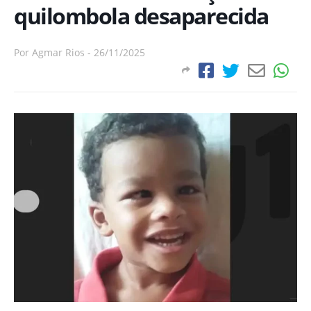
quilombola desaparecida
Por
Agmar Rios
-
26/11/2025