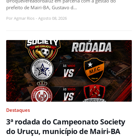
@roquevereadordaluz em parceria com a gestão do
prefeito de Mairi-BA, Gustavo d…
Por
Agmar Rios
-
Agosto 08, 2026
Destaques
3ª rodada do Campeonato Society
do Uruçu, município de Mairi-BA