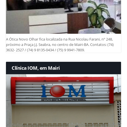
A Ótica Novo Olhar fica localizada na Rua Nicolau Farani, nº 248,
próximo a Praça J.J. Seabra, no centro de Mairi-BA. Contatos: (74)
3632- 2527 / (74) 9 8135-0434 / (75) 9 9941-7809.
Clínica IOM, em Mairi