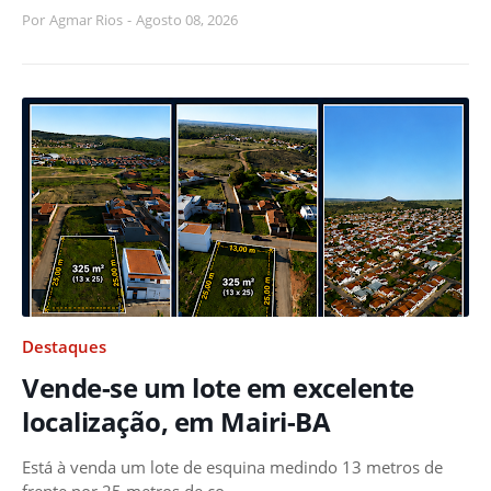
Por
Agmar Rios
-
Agosto 08, 2026
Destaques
Vende-se um lote em excelente
localização, em Mairi-BA
Está à venda um lote de esquina medindo 13 metros de
frente por 25 metros de co…