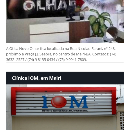
A Ótica Novo Olhar fica localizada na Rua Nicolau Farani, nº 248,
próximo a Praça J.J. Seabra, no centro de Mairi-BA. Contatos: (74)
3632- 2527 / (74) 9 8135-0434 / (75) 9 9941-7809.
Clínica IOM, em Mairi