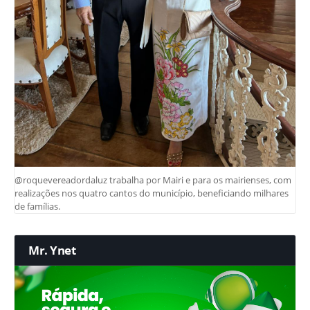
@roquevereadordaluz trabalha por Mairi e para os mairienses, com
realizações nos quatro cantos do município, beneficiando milhares
de famílias.
Mr. Ynet