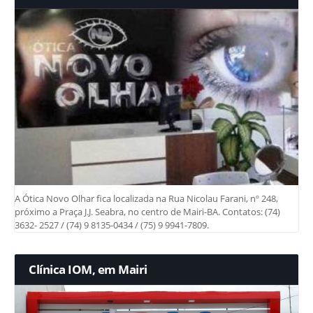
A Ótica Novo Olhar fica localizada na Rua Nicolau Farani, nº 248,
próximo a Praça J.J. Seabra, no centro de Mairi-BA. Contatos: (74)
3632- 2527 / (74) 9 8135-0434 / (75) 9 9941-7809.
Clínica IOM, em Mairi