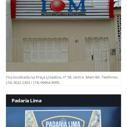
Fica localizada na Praça J.J.Seabra, nº 58, centro, Mairi-BA. Telefones:
(74) 3632-2303 / (74) 99964-9095.
Padaria Lima