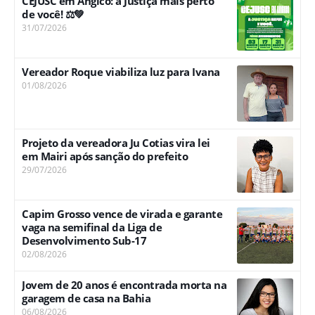
CEJUSC em Angico: a Justiça mais perto
de você! ⚖️💚
31/07/2026
Vereador Roque viabiliza luz para Ivana
01/08/2026
Projeto da vereadora Ju Cotias vira lei
em Mairi após sanção do prefeito
29/07/2026
Capim Grosso vence de virada e garante
vaga na semifinal da Liga de
Desenvolvimento Sub-17
02/08/2026
Jovem de 20 anos é encontrada morta na
garagem de casa na Bahia
06/08/2026