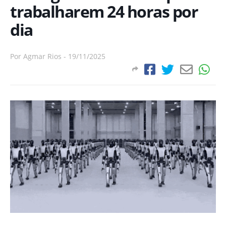
trabalharem 24 horas por
dia
Por
Agmar Rios
-
19/11/2025