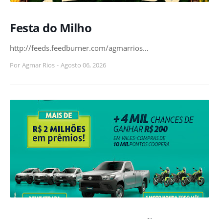
Festa do Milho
http://feeds.feedburner.com/agmarrios…
Por
Agmar Rios
-
Agosto 06, 2026