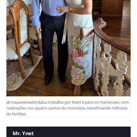
@roquevereadordaluz trabalha por Mairi e para os mairienses, com
realizações nos quatro cantos do município, beneficiando milhares
de famílias.
Mr. Ynet