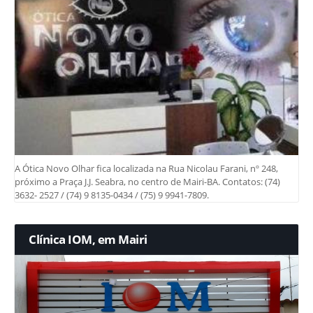
A Ótica Novo Olhar fica localizada na Rua Nicolau Farani, nº 248,
próximo a Praça J.J. Seabra, no centro de Mairi-BA. Contatos: (74)
3632- 2527 / (74) 9 8135-0434 / (75) 9 9941-7809.
Clínica IOM, em Mairi