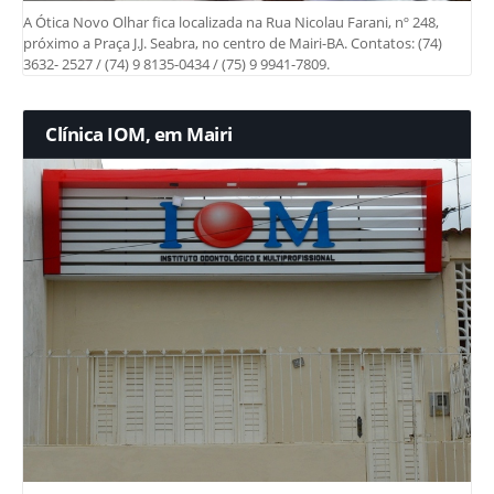
A Ótica Novo Olhar fica localizada na Rua Nicolau Farani, nº 248,
próximo a Praça J.J. Seabra, no centro de Mairi-BA. Contatos: (74)
3632- 2527 / (74) 9 8135-0434 / (75) 9 9941-7809.
Clínica IOM, em Mairi