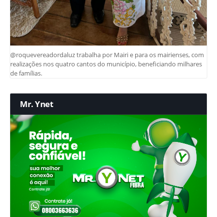
@roquevereadordaluz trabalha por Mairi e para os mairienses, com
realizações nos quatro cantos do município, beneficiando milhares
de famílias.
Mr. Ynet