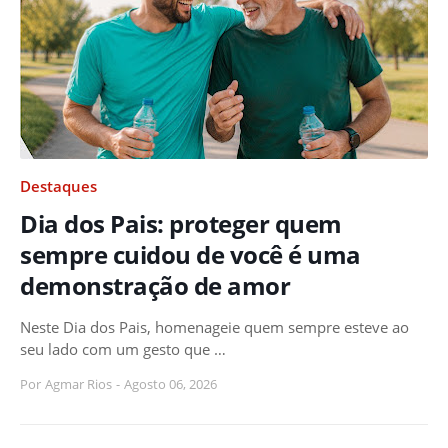
Destaques
Dia dos Pais: proteger quem
sempre cuidou de você é uma
demonstração de amor
Neste Dia dos Pais, homenageie quem sempre esteve ao
seu lado com um gesto que …
Por
Agmar Rios
-
Agosto 06, 2026